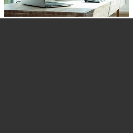
Technik
Alle Internetseiten und -projekte werden auf den leistungsstarken und
ausfallsicheren Systemen mCMS sowie vereinfacht.online gehostet. Durch
die modulare Systemarchitektur und das agile Arbeiten an
Weiterentwicklungen kann jeder gewünschte Funktionsumfang entwickelt
und integriert werden.